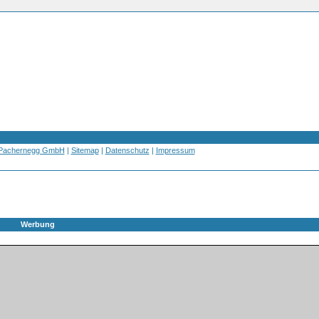
 Pachernegg GmbH
|
Sitemap
|
Datenschutz
|
Impressum
Werbung