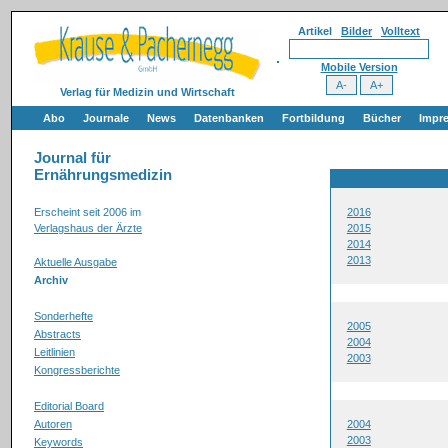
Artikel
Bilder
Volltext
Mobile Version
Verlag für Medizin und Wirtschaft
Abo
Journale
News
Datenbanken
Fortbildung
Bücher
Impr
Journal für
Ernährungsmedizin
Erscheint seit 2006 im
2016
Verlagshaus der Ärzte
2015
2014
2013
Aktuelle Ausgabe
Archiv
Sonderhefte
2005
Abstracts
2004
Leitlinien
2003
Kongressberichte
Editorial Board
Autoren
2004
2003
Keywords