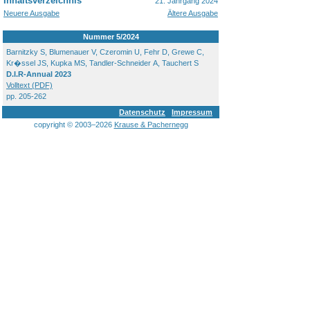
Inhaltsverzeichnis
21. Jahrgang 2024
Neuere Ausgabe
Ältere Ausgabe
Nummer 5/2024
Barnitzky S, Blumenauer V, Czeromin U, Fehr D, Grewe C,
Kr�ssel JS, Kupka MS, Tandler-Schneider A, Tauchert S
D.I.R-Annual 2023
Volltext (PDF)
pp. 205-262
Datenschutz
Impressum
copyright © 2003–2026
Krause & Pachernegg