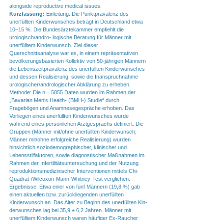
alongside reproductive medical issues.
Kurzfassung:
Einleitung: Die Punktprävalenz des
unerfüllten Kinderwunsches beträgt in Deutschland etwa
10–15 %. Die Bundesärztekammer empfiehlt die
urologisch/andro- logische Beratung für Männer mit
unerfülltem Kinderwunsch. Ziel dieser
Querschnittsanalyse war es, in einem repräsentativen
bevölkerungsbasierten Kollektiv von 50-jährigen Männern
die Lebenszeitprävalenz des unerfüllten Kinderwunsches
und dessen Realisierung, sowie die Inanspruchnahme
urologischer/andrologischer Abklärung zu erheben.
Methode: Die n = 5855 Daten wurden im Rahmen der
„Bavarian Men‘s Health- (BMH-) Studie“ durch
Fragebögen und Anamnesegespräche erhoben. Das
Vorliegen eines unerfüllten Kinderwunsches wurde
während eines persönlichen Arztgesprächs definiert. Die
Gruppen (Männer mit/ohne unerfüllten Kinderwunsch;
Männer mit/ohne erfolgreiche Realisierung) wurden
hinsichtlich soziodemographischer, klinischer und
Lebensstilfaktoren, sowie diagnostischer Maßnahmen im
Rahmen der Infertilitätsuntersuchung und der Nutzung
reproduktionsmedizinischer Interventionen mittels Chi-
Quadrat-/Wilcoxon-Mann-Whitney-Test verglichen.
Ergebnisse: Etwa einer von fünf Männern (19,8 %) gab
einen aktuellen bzw. zurückliegenden unerfüllten
Kinderwunsch an. Das Alter zu Beginn des unerfüllten Kin-
derwunsches lag bei 35,9 ± 6,2 Jahren. Männer mit
unerfülltem Kinderwunsch waren häufiger Ex-Raucher