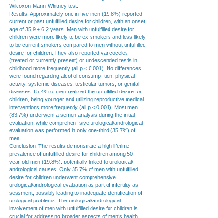
Wilcoxon-Mann-Whitney test.
Results: Approximately one in five men (19.8%) reported
current or past unfulfilled desire for children, with an onset
age of 35.9 ± 6.2 years. Men with unfulfilled desire for
children were more likely to be ex-smokers and less likely
to be current smokers compared to men without unfulfilled
desire for children. They also reported varicoceles
(treated or currently present) or undescended testis in
childhood more frequently (all p < 0.001). No differences
were found regarding alcohol consump- tion, physical
activity, systemic diseases, testicular tumors, or genital
diseases. 65.4% of men realized the unfulfilled desire for
children, being younger and utilizing reproductive medical
interventions more frequently (all p < 0.001). Most men
(83.7%) underwent a semen analysis during the initial
evaluation, while comprehen- sive urological/andrological
evaluation was performed in only one-third (35.7%) of
men.
Conclusion: The results demonstrate a high lifetime
prevalence of unfulfilled desire for children among 50-
year-old men (19.8%), potentially linked to urological/
andrological causes. Only 35.7% of men with unfulfilled
desire for children underwent comprehensive
urological/andrological evaluation as part of infertility as-
sessment, possibly leading to inadequate identification of
urological problems. The urological/andrological
involvement of men with unfulfilled desire for children is
crucial for addressing broader aspects of men‘s health