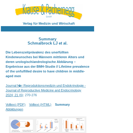
Verlag für Medizin und Wirtschaft
Summary
Schmalbrock LJ et al.
Die Lebenszeitprävalenz des unerfüllten
Kinderwunsches bei Männern mittleren Alters und
deren urologisch/andrologische Abklärung –
Ergebnisse aus der BMH-Studie // Lifetime prevalence
of the unfulfilled desire to have children in middle-
aged men
Journal f�r Reproduktionsmedizin und Endokrinologie -
Journal of Reproductive Medicine and Endocrinology
2024; 21 (6)
: 270-276
Volltext (PDF)
Volltext (HTML)
Summary
Abbildungen