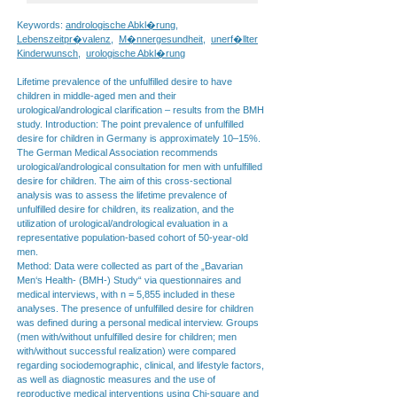
Keywords:
andrologische Abkl�rung
,
Lebenszeitpr�valenz
,
M�nnergesundheit
,
unerf�llter
Kinderwunsch
,
urologische Abkl�rung
Lifetime prevalence of the unfulfilled desire to have
children in middle-aged men and their
urological/andrological clarification – results from the BMH
study. Introduction: The point prevalence of unfulfilled
desire for children in Germany is approximately 10–15%.
The German Medical Association recommends
urological/andrological consultation for men with unfulfilled
desire for children. The aim of this cross-sectional
analysis was to assess the lifetime prevalence of
unfulfilled desire for children, its realization, and the
utilization of urological/andrological evaluation in a
representative population-based cohort of 50-year-old
men.
Method: Data were collected as part of the „Bavarian
Men‘s Health- (BMH-) Study“ via questionnaires and
medical interviews, with n = 5,855 included in these
analyses. The presence of unfulfilled desire for children
was defined during a personal medical interview. Groups
(men with/without unfulfilled desire for children; men
with/without successful realization) were compared
regarding sociodemographic, clinical, and lifestyle factors,
as well as diagnostic measures and the use of
reproductive medical interventions using Chi-square and