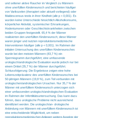
und seltener aktive Raucher im Vergleich zu Männern
ohne unerfüllten Kinderwunsch und berichteten häufiger
von Varikozelen (therapiert oder aktuell vorliegend) oder
Maldescensus testis in ihrer Kindheit (alle p < 0,001). Es
wurden keine Unterschiede hinsichtlich Alkoholkonsums,
körperlicher Aktivität, systemischer Erkrankungen,
Hodentumoren oder Geschlechtskrankheiten zwischen
beiden Gruppen festgestellt. 65,4 % der Männer
realisierten den unerfüllten Kinderwunsch; diese Männer
waren jünger und nutzten reproduktionsmedizinische
Interventionen häufiger (alle p < 0,001). Im Rahmen der
initialen Untersuchung des unerfüllten Kinderwunsches
wurde bei den meisten Männern (83,7 %) ein
Spermiogramm durchgeführt; eine umfassende
urologisch/andrologische Evaluation wurde jedoch nur bei
einem Drittel (35,7 %) der Männer durchgeführt.
Schlussfolgerung: Die Ergebnisse zeigen eine hohe
Lebenszeitprävalenz des unerfüllten Kinderwunsches bei
50-jährigen Männern (19,8 %), zum Teil verbunden mit
urologischen/andrologischen Ursachen. Nur 35,7 % der
Männer mit unerfülltem Kinderwunsch unterzogen sich
einer umfassenden urologisch/andrologischen Evaluation
im Rahmen der Infertilitätsuntersuchung. Das kann dazu
führen, dass urologische Probleme nicht ausreichend
identifiziert werden. Die urologisch/an- drologische
Anbindung von Männern mit unerfülltem Kinderwunsch ist
eine entscheidende Möglichkeit, um neben
reproduktionsmedizinischen Anliegen weitere Aspekte der