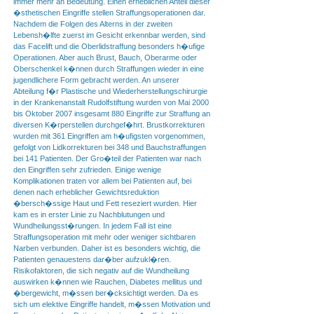
immer mehr an Bedeutung. Einen erheblichen Anteil dieser
�sthetischen Eingriffe stellen Straffungsoperationen dar.
Nachdem die Folgen des Alterns in der zweiten
Lebensh�lfte zuerst im Gesicht erkennbar werden, sind
das Facelift und die Oberlidstraffung besonders h�ufige
Operationen. Aber auch Brust, Bauch, Oberarme oder
Oberschenkel k�nnen durch Straffungen wieder in eine
jugendlichere Form gebracht werden. An unserer
Abteilung f�r Plastische und Wiederherstellungschirurgie
in der Krankenanstalt Rudolfstiftung wurden von Mai 2000
bis Oktober 2007 insgesamt 880 Eingriffe zur Straffung an
diversen K�rperstellen durchgef�hrt. Brustkorrekturen
wurden mit 361 Eingriffen am h�ufigsten vorgenommen,
gefolgt von Lidkorrekturen bei 348 und Bauchstraffungen
bei 141 Patienten. Der Gro�teil der Patienten war nach
den Eingriffen sehr zufrieden. Einige wenige
Komplikationen traten vor allem bei Patienten auf, bei
denen nach erheblicher Gewichtsreduktion
�bersch�ssige Haut und Fett reseziert wurden. Hier
kam es in erster Linie zu Nachblutungen und
Wundheilungsst�rungen. In jedem Fall ist eine
Straffungsoperation mit mehr oder weniger sichtbaren
Narben verbunden. Daher ist es besonders wichtig, die
Patienten genauestens dar�ber aufzukl�ren.
Risikofaktoren, die sich negativ auf die Wundheilung
auswirken k�nnen wie Rauchen, Diabetes mellitus und
�bergewicht, m�ssen ber�cksichtigt werden. Da es
sich um elektive Eingriffe handelt, m�ssen Motivation und