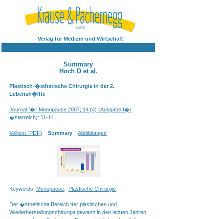
Verlag für Medizin und Wirtschaft
Summary
Hoch D et al.
Plastisch-�sthetische Chirurgie in der 2.
Lebensh�lfte
Journal f�r Menopause 2007; 14 (4) (Ausgabe f�r
�sterreich)
: 11-14
Volltext (PDF)
Summary
Abbildungen
Keywords:
Menopause
,
Plastische Chirurgie
Der �sthetische Bereich der plastischen und
Wiederherstellungschirurgie gewann in den letzten Jahren