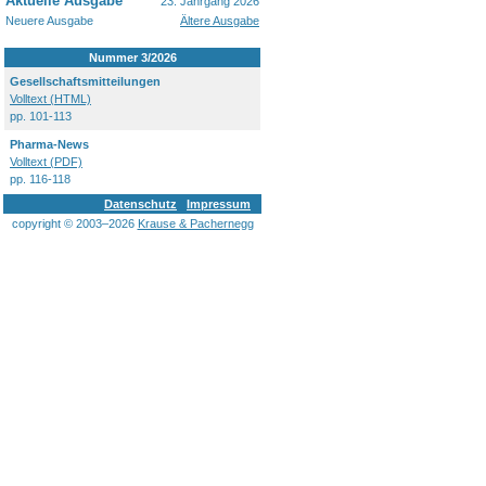
Aktuelle Ausgabe
23. Jahrgang 2026
Neuere Ausgabe
Ältere Ausgabe
Nummer 3/2026
Gesellschaftsmitteilungen
Volltext (HTML)
pp. 101-113
Pharma-News
Volltext (PDF)
pp. 116-118
Datenschutz
Impressum
copyright © 2003–2026
Krause & Pachernegg