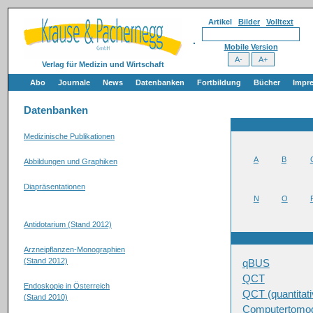
Artikel
Bilder
Volltext
Mobile Version
Verlag für Medizin und Wirtschaft
Abo
Journale
News
Datenbanken
Fortbildung
Bücher
Impr
Datenbanken
Medizinische Publikationen
A
B
Abbildungen und Graphiken
Diapräsentationen
N
O
Antidotarium (Stand 2012)
Arzneipflanzen-Monographien
(Stand 2012)
qBUS
QCT
Endoskopie in Österreich
QCT (quantitat
(Stand 2010)
Computertomog