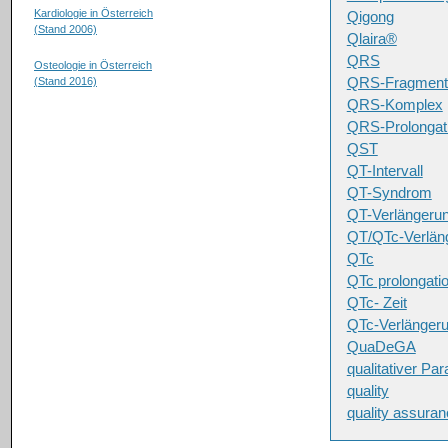
Kardiologie in Österreich
Qigong
(Stand 2006)
Qlaira®
QRS
Osteologie in Österreich
QRS-Fragmenta
(Stand 2016)
QRS-Komplex
QRS-Prolongat
QST
QT-Intervall
QT-Syndrom
QT-Verlängeru
QT/QTc-Verlän
QTc
QTc prolongati
QTc- Zeit
QTc-Verlänger
QuaDeGA
qualitativer Pa
quality
quality assura