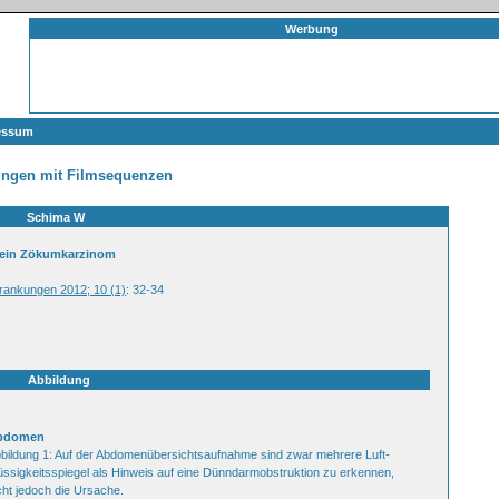
Werbung
essum
ungen mit Filmsequenzen
Schima W
h ein Zökumkarzinom
krankungen 2012; 10 (1)
: 32-34
Abbildung
bdomen
bildung 1: Auf der Abdomenübersichtsaufnahme sind zwar mehrere Luft-
üssigkeitsspiegel als Hinweis auf eine Dünndarmobstruktion zu erkennen,
cht jedoch die Ursache.