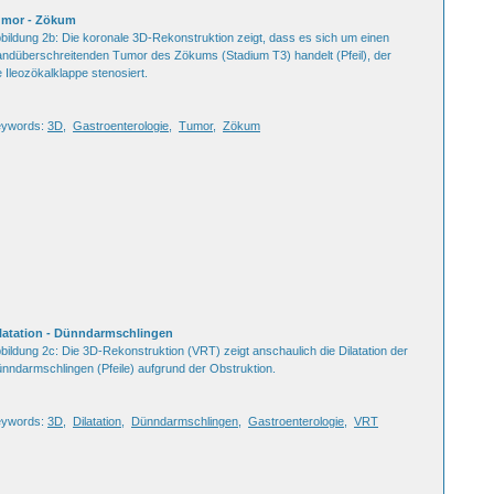
umor - Zökum
bildung 2b: Die koronale 3D-Rekonstruktion zeigt, dass es sich um einen
ndüberschreitenden Tumor des Zökums (Stadium T3) handelt (Pfeil), der
e Ileozökalklappe stenosiert.
eywords:
3D
,
Gastroenterologie
,
Tumor
,
Zökum
latation - Dünndarmschlingen
bildung 2c: Die 3D-Rekonstruktion (VRT) zeigt anschaulich die Dilatation der
nndarmschlingen (Pfeile) aufgrund der Obstruktion.
eywords:
3D
,
Dilatation
,
Dünndarmschlingen
,
Gastroenterologie
,
VRT