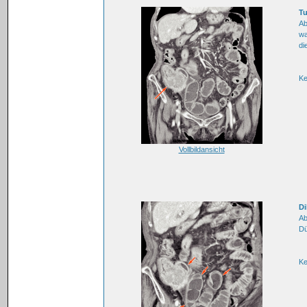
T
Ab
wa
di
K
Vollbildansicht
Di
Ab
Dü
K