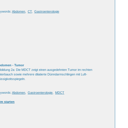
ywords:
Abdomen
,
CT
,
Gastroenterologie
bdomen - Tumor
bildung 2a: Die MDCT zeigt einen ausgedehnten Tumor im rechten
terbauch sowie mehrere dilatierte Dünndarmschlingen mit Luft-
üssigkeitsspiegeln.
ywords:
Abdomen
,
Gastroenterologie
,
MDCT
lm starten