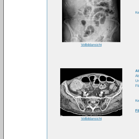
Ke
Vollbildansicht
A
Ab
Un
Fl
Ke
Fi
Vollbildansicht