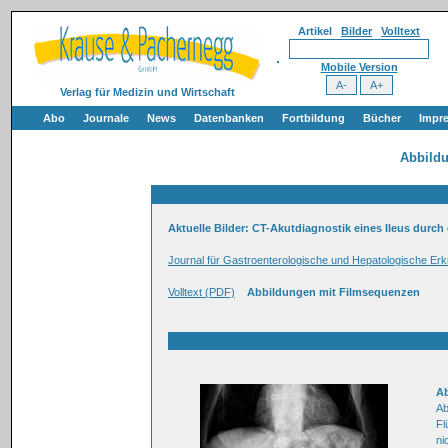
Artikel
Bilder
Volltext
Mobile Version
Verlag für Medizin und Wirtschaft
Abo
Journale
News
Datenbanken
Fortbildung
Bücher
Impr
Abbild
Aktuelle Bilder: CT-Akutdiagnostik eines Ileus durc
Journal für Gastroenterologische und Hepatologische Er
Volltext (PDF)
Abbildungen mit Filmsequenzen
A
Ab
Fl
ni