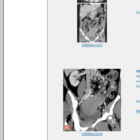
K
Vollbildansicht
MD
Ab
re
Da
K
Fi
Vollbildansicht