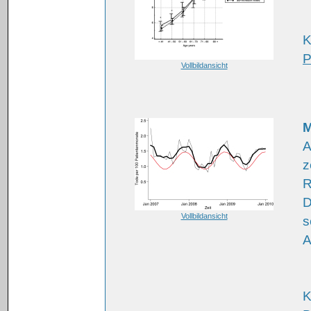
K
P
Vollbildansicht
M
A
z
R
D
Vollbildansicht
s
A
K