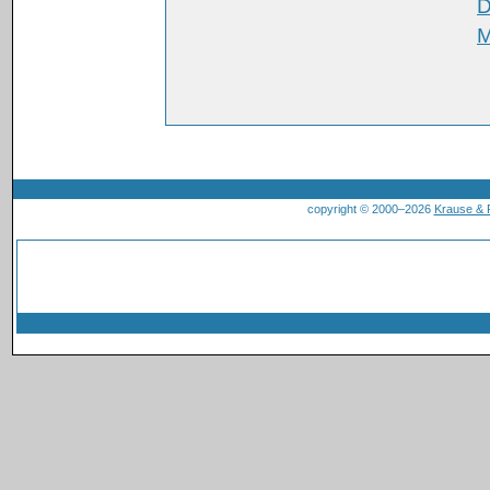
D
M
copyright © 2000–2026
Krause &