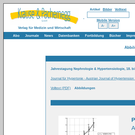
Artikel
Bilder
Volltext
Mobile Version
Verlag für Medizin und Wirtschaft
Abo
Journale
News
Datenbanken
Fortbildung
Bücher
Impr
Abbi
Jahrestagung Nephrologie & Hypertensiologie, 18. b
Journal für Hypertonie - Austrian Journal of Hypertension
Volltext (PDF)
Abbildungen
P
A