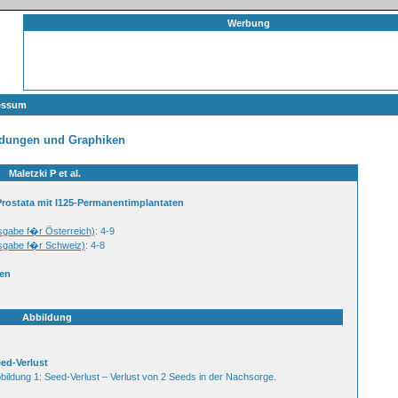
Werbung
essum
ldungen und Graphiken
Maletzki P et al.
rostata mit I125-Permanentimplantaten
usgabe f�r Österreich)
: 4-9
usgabe f�r Schweiz)
: 4-8
en
Abbildung
ed-Verlust
bildung 1: Seed-Verlust – Verlust von 2 Seeds in der Nachsorge.