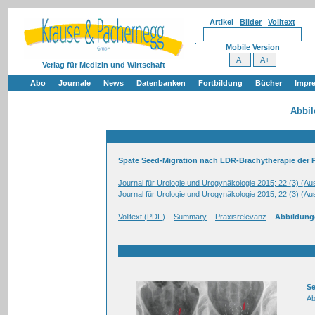
Artikel
Bilder
Volltext
Mobile Version
Verlag für Medizin und Wirtschaft
Abo
Journale
News
Datenbanken
Fortbildung
Bücher
Impr
Abbi
Späte Seed-Migration nach LDR-Brachytherapie der P
Journal für Urologie und Urogynäkologie 2015; 22 (3) (A
Journal für Urologie und Urogynäkologie 2015; 22 (3) (A
Volltext (PDF)
Summary
Praxisrelevanz
Abbildung
Se
Ab