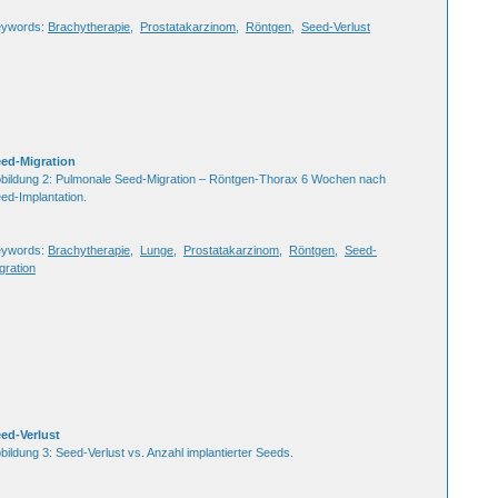
eywords:
Brachytherapie
,
Prostatakarzinom
,
Röntgen
,
Seed-Verlust
ed-Migration
bildung 2: Pulmonale Seed-Migration – Röntgen-Thorax 6 Wochen nach
ed-Implantation.
eywords:
Brachytherapie
,
Lunge
,
Prostatakarzinom
,
Röntgen
,
Seed-
gration
ed-Verlust
bildung 3: Seed-Verlust vs. Anzahl implantierter Seeds.