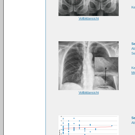
K
Vollbildansicht
Se
Ab
Se
K
Mi
Vollbildansicht
Se
Ab