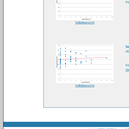
K
Vollbildansicht
Se
Ab
K
Se
Vollbildansicht