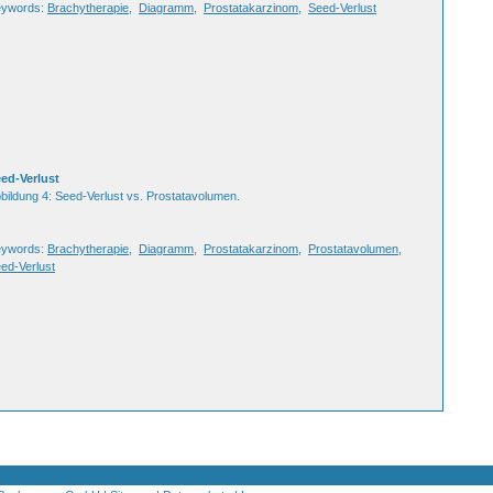
eywords:
Brachytherapie
,
Diagramm
,
Prostatakarzinom
,
Seed-Verlust
ed-Verlust
bildung 4: Seed-Verlust vs. Prostatavolumen.
eywords:
Brachytherapie
,
Diagramm
,
Prostatakarzinom
,
Prostatavolumen
,
ed-Verlust