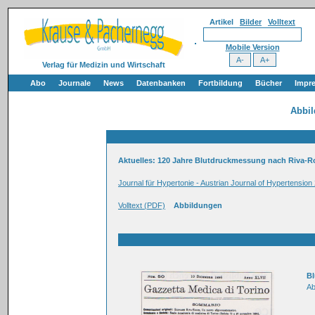
Artikel
Bilder
Volltext
Mobile Version
Verlag für Medizin und Wirtschaft
Abo
Journale
News
Datenbanken
Fortbildung
Bücher
Impr
Abbi
Aktuelles: 120 Jahre Blutdruckmessung nach Riva-R
Journal für Hypertonie - Austrian Journal of Hypertension
Volltext (PDF)
Abbildungen
Bl
Ab