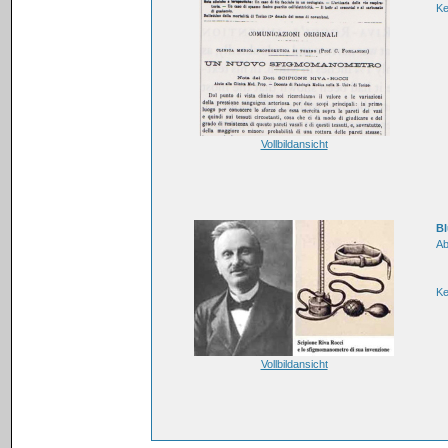
K
Vollbildansicht
Bl
Ab
K
Vollbildansicht