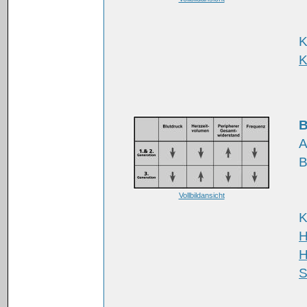
K
K
B
A
B
Vollbildansicht
K
H
H
S