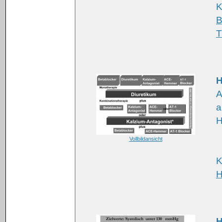
K
B
T
H
A
a
H
Vollbildansicht
K
H
H