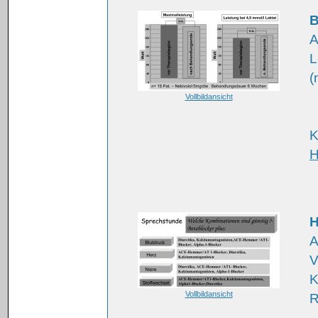
B
A
L
(
Vollbildansicht
K
H
H
A
V
K
Vollbildansicht
R