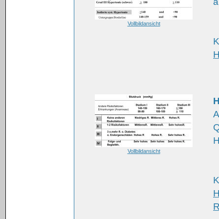
a
Vollbildansicht
K
H
H
A
Q
H
Vollbildansicht
K
H
R