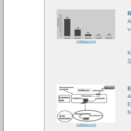
B
A
v
Vollbildansicht
K
S
E
A
E
M
Vollbildansicht