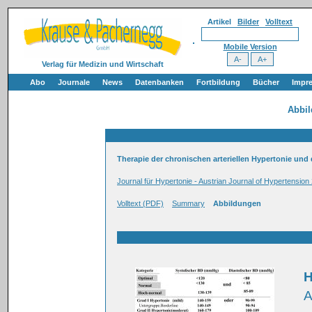
Artikel
Bilder
Volltext
Mobile Version
Verlag für Medizin und Wirtschaft
Abo
Journale
News
Datenbanken
Fortbildung
Bücher
Impr
Abbi
Therapie der chronischen arteriellen Hypertonie und 
Journal für Hypertonie - Austrian Journal of Hypertension 
Volltext (PDF)
Summary
Abbildungen
H
A