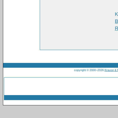
K
B
R
copyright © 2000–2026
Krause &