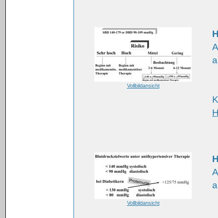
H
A
a
Vollbildansicht
K
H
H
A
a
Vollbildansicht