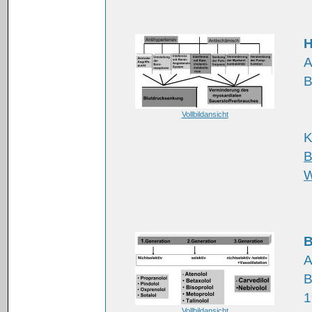
H
A
B
Vollbildansicht
K
B
W
B
A
B
1
Vollbildansicht