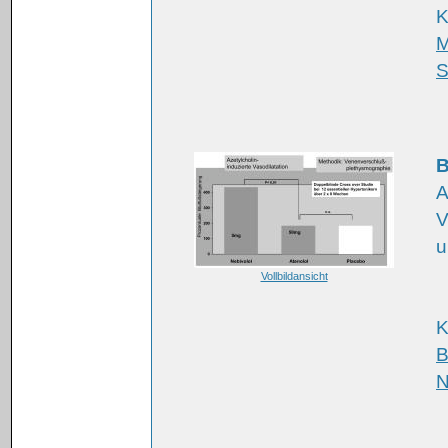
K
M
S
B
A
V
u
Vollbildansicht
K
B
N