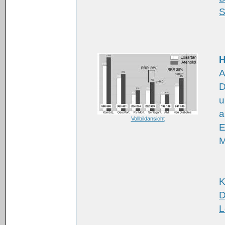
S
H
A
D
u
a
Vollbildansicht
E
M
K
D
L