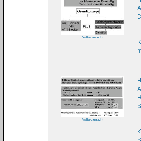
A
D
Vollbildansicht
K
m
H
A
H
B
Vollbildansicht
K
B