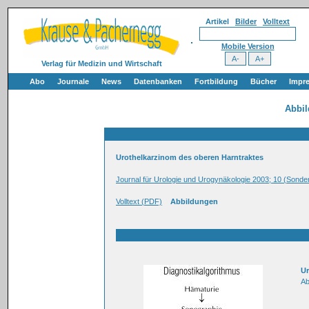
Artikel
Bilder
Volltext
Mobile Version
Verlag für Medizin und Wirtschaft
Abo
Journale
News
Datenbanken
Fortbildung
Bücher
Impr
Abbi
Urothelkarzinom des oberen Harntraktes
Journal für Urologie und Urogynäkologie 2003; 10 (Sonde
Volltext (PDF)
Abbildungen
Ur
Ab