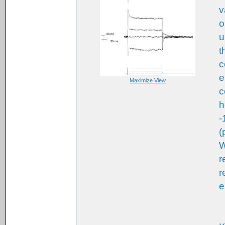
v
o
u
t
c
e
Maximize View
c
h
-
(
W
r
r
e