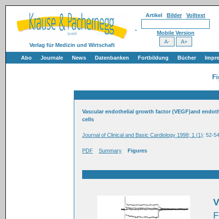
Artikel
Bilder
Volltext
Mobile Version
Verlag für Medizin und Wirtschaft
Abo
Journale
News
Datenbanken
Fortbildung
Bücher
Impr
Fi
Vascular endothelial growth factor (VEGF)and endothe
cells
Journal of Clinical and Basic Cardiology 1998; 1 (1)
: 52-5
PDF
Summary
Figures
V
F