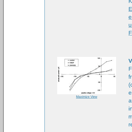
K
E
e
u
F
V
F
f
(
e
Maximize View
a
i
m
r