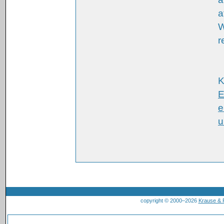
a
W
r
K
E
e
u
copyright © 2000–2026
Krause &