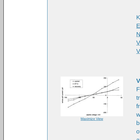
K
E
N
V
V
V
F
t
f
w
Maximize View
b
o
a