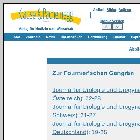
Artikel
Bilder
Volltext
Mobile Version
Verlag für Medizin und Wirtschaft
Abo
Journale
News
Datenbanken
Fortbildung
Bücher
Impr
Abbi
Zur Fournier'schen Gangrän
Journal für Urologie und Urogyn
Österreich)
: 22-28
Journal für Urologie und Urogyn
Schweiz)
: 21-27
Journal für Urologie und Urogyn
Deutschland)
: 19-25