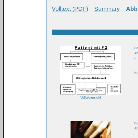
Volltext (PDF)
Summary
Abb
Fo
Ab
(F
K
Vollbildansicht
Fo
Ab