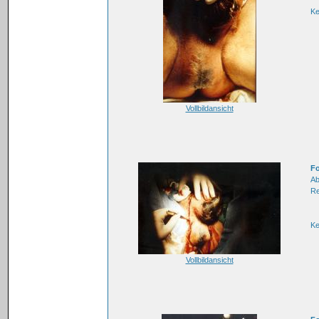
K
Vollbildansicht
Fo
Ab
Re
K
Vollbildansicht