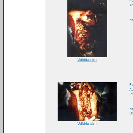
Fo
Ab
K
Vollbildansicht
Fo
Ab
Re
K
Ur
Vollbildansicht