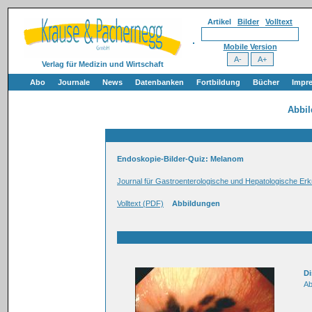
Artikel
Bilder
Volltext
Mobile Version
Verlag für Medizin und Wirtschaft
Abo
Journale
News
Datenbanken
Fortbildung
Bücher
Impr
Abbi
Endoskopie-Bilder-Quiz: Melanom
Journal für Gastroenterologische und Hepatologische Er
Volltext (PDF)
Abbildungen
Di
Ab