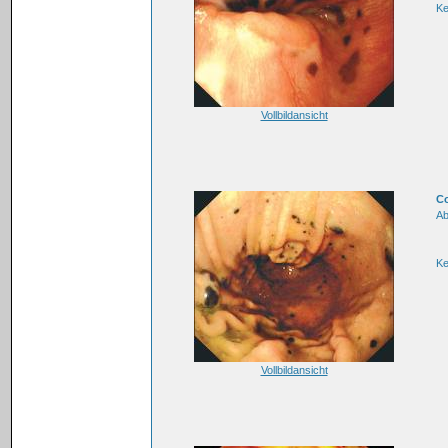
K
Vollbildansicht
Co
Ab
K
Vollbildansicht