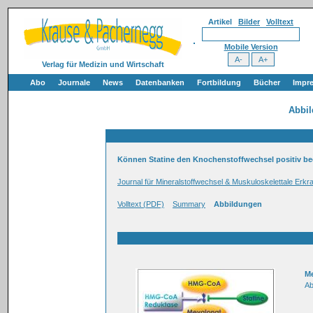
Artikel
Bilder
Volltext
Mobile Version
Verlag für Medizin und Wirtschaft
Abo
Journale
News
Datenbanken
Fortbildung
Bücher
Impr
Abbi
Können Statine den Knochenstoffwechsel positiv be
Journal für Mineralstoffwechsel & Muskuloskelettale Erkr
Volltext (PDF)
Summary
Abbildungen
M
Ab