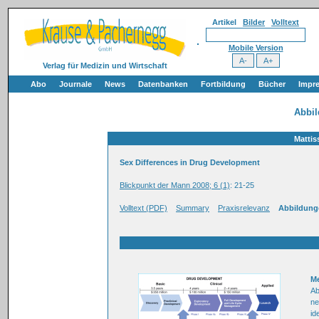
Artikel
Bilder
Volltext
Mobile Version
Verlag für Medizin und Wirtschaft
Abo
Journale
News
Datenbanken
Fortbildung
Bücher
Impr
Abbi
Matti
Sex Differences in Drug Development
Blickpunkt der Mann 2008; 6 (1)
: 21-25
Volltext (PDF)
Summary
Praxisrelevanz
Abbildung
Me
Ab
ne
id