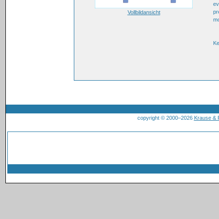
ev
pr
Vollbildansicht
mo
Ke
copyright © 2000–2026
Krause &