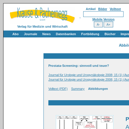
Artikel
Bilder
Volltext
Mobile Version
Verlag für Medizin und Wirtschaft
Abo
Journale
News
Datenbanken
Fortbildung
Bücher
Impr
Abbi
Prostata-Screening: sinnvoll und teuer?
Journal für Urologie und Urogynäkologie 2008; 15 (1) (A
Journal für Urologie und Urogynäkologie 2008; 15 (1) (A
Volltext (PDF)
Summary
Abbildungen
P
A