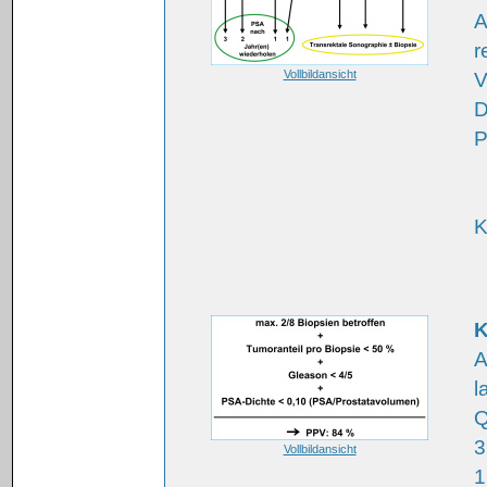
A
r
Vollbildansicht
V
D
P
K
K
A
l
Q
3
Vollbildansicht
1