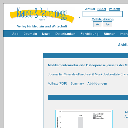
Artikel
Bilder
Volltext
Mobile Version
Verlag für Medizin und Wirtschaft
Abo
Journale
News
Datenbanken
Fortbildung
Bücher
Impr
Abbi
Medikamenteninduzierte Osteoporose jenseits der G
Journal für Mineralstoffwechsel & Muskuloskelettale Erkr
Volltext (PDF)
Summary
Abbildungen
Ar
Ab