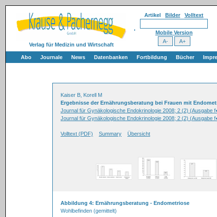
Artikel
Bilder
Volltext
Mobile Version
Verlag für Medizin und Wirtschaft
Abo
Journale
News
Datenbanken
Fortbildung
Bücher
Impr
Kaiser B, Korell M
Ergebnisse der Ernährungsberatung bei Frauen mit Endomet
Journal für Gynäkologische Endokrinologie 2008; 2 (2) (Ausgabe 
Journal für Gynäkologische Endokrinologie 2008; 2 (2) (Ausgabe 
Volltext (PDF)
Summary
Übersicht
Abbildung 4: Ernährungsberatung - Endometriose
Wohlbefinden (gemittelt)