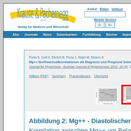
Artikel
Bilder
Volltext
Mobile Version
Verlag für Medizin und Wirtschaft
Abo
Journale
News
Datenbanken
Fortbildung
Bücher
Impr
Porta S, Gell H, Ehrlich B, Porta J, Walzl M, Kisters K
Mg++-Stoffwechselkorrelationen als Diagnose und Prognose beim
Journal für Hypertonie - Austrian Journal of Hypertension 2012; 16 (4)
: 
Volltext (PDF)
Summary
Praxisrelevanz
Übersicht
Abbildung 2: Mg++ - Diastolische
Korrelation zwischen Mg++ vor Bela