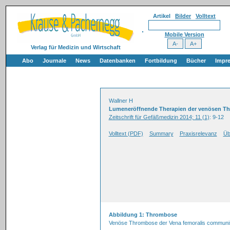
Artikel
Bilder
Volltext
Mobile Version
Verlag für Medizin und Wirtschaft
Abo
Journale
News
Datenbanken
Fortbildung
Bücher
Impr
Wallner H
Lumeneröffnende Therapien der venösen 
Zeitschrift für Gefäßmedizin 2014; 11 (1)
: 9-12
Volltext (PDF)
Summary
Praxisrelevanz
Üb
Abbildung 1: Thrombose
Venöse Thrombose der Vena femoralis communis u