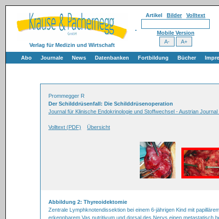
Artikel
Bilder
Volltext
Mobile Version
Verlag für Medizin und Wirtschaft
Abo
Journale
News
Datenbanken
Fortbildung
Bücher
Impr
Prommegger R
Der Schilddrüsenfall: Die Schilddrüsenoperation
Journal für Klinische Endokrinologie und Stoffwechsel - Austrian Journal
Volltext (PDF)
Übersicht
Abbildung 2: Thyreoidektomie
Zentrale Lymphknotendissektion bei einem 6-jährigen Kind mit papillär
erkennbarem Vas nutritivum und dorsal des Nervs einen metastatisch 