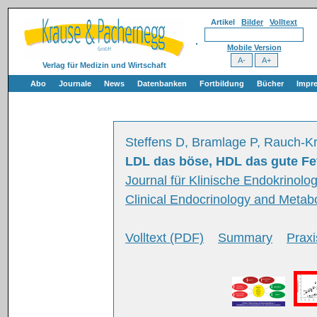
Artikel
Bilder
Volltext
Mobile Version
Verlag für Medizin und Wirtschaft
Abo
Journale
News
Datenbanken
Fortbildung
Bücher
Impr
Steffens D, Bramlage P, Rauch-K
LDL das böse, HDL das gute Fe
Journal für Klinische Endokrinolog
Clinical Endocrinology and Metabo
Volltext (PDF)
Summary
Praxi