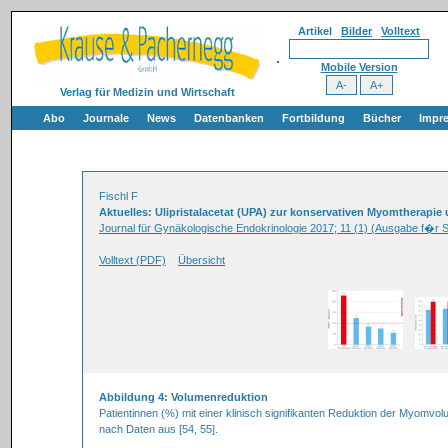
Artikel
Bilder
Volltext
Mobile Version
Verlag für Medizin und Wirtschaft
Abo
Journale
News
Datenbanken
Fortbildung
Bücher
Impr
Fischl F
Aktuelles: Ulipristalacetat (UPA) zur konservativen Myomtherapi
Journal für Gynäkologische Endokrinologie 2017; 11 (1) (Ausgabe f�r 
Volltext (PDF)
Übersicht
Abbildung 4: Volumenreduktion
Patientinnen (%) mit einer klinisch signifikanten Reduktion der Myomv
nach Daten aus [54, 55].