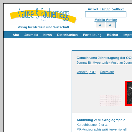
Artikel
Bilder
Volltext
Mobile Version
Verlag für Medizin und Wirtschaft
Abo
Journale
News
Datenbanken
Fortbildung
Bücher
Impr
Gemeinsame Jahrestagung der ÖGH 
Journal für Hypertonie - Austrian Jour
Volltext (PDF)
Übersicht
Abbildung 2: MR-Angiographie
Kerschbaumer J et al.
MR-Angiographie präinterventionell