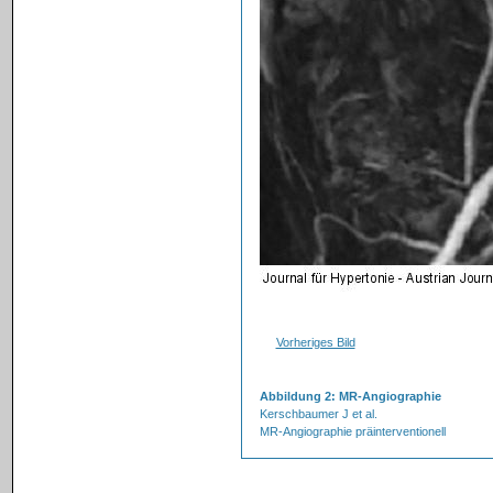
Vorheriges Bild
Abbildung 2: MR-Angiographie
Kerschbaumer J et al.
MR-Angiographie präinterventionell