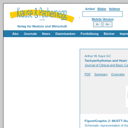
Artikel
Bilder
Volltext
Mobile Version
Verlag für Medizin und Wirtschaft
Abo
Journale
News
Datenbanken
Fortbildung
Bücher
Impr
Arthur W, Kaye GC
Tachyarrhythmias and Heart 
Journal of Clinical and Basic Ca
PDF
Summary
Overview
Figure/Graphic 2: MUSTT-St
Schematic representation of th