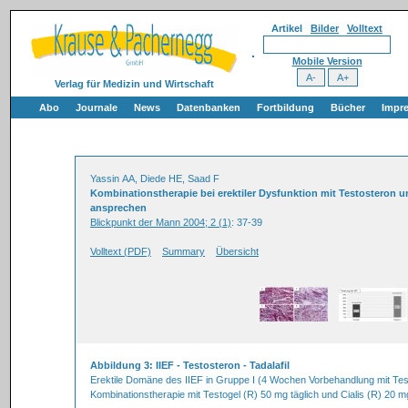
Artikel
Bilder
Volltext
Mobile Version
Verlag für Medizin und Wirtschaft
Abo
Journale
News
Datenbanken
Fortbildung
Bücher
Impr
Yassin AA, Diede HE, Saad F
Kombinationstherapie bei erektiler Dysfunktion mit Testosteron un
ansprechen
Blickpunkt der Mann 2004; 2 (1)
: 37-39
Volltext (PDF)
Summary
Übersicht
Abbildung 3: IIEF - Testosteron - Tadalafil
Erektile Domäne des IIEF in Gruppe I (4 Wochen Vorbehandlung mit Test
Kombinationstherapie mit Testogel (R) 50 mg täglich und Cialis (R) 20 