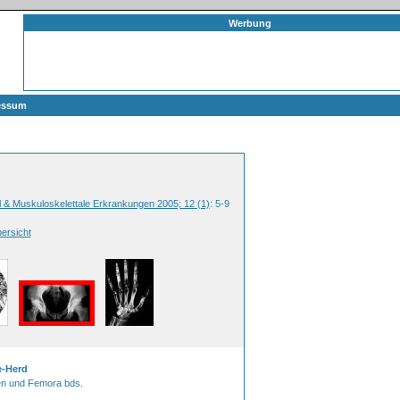
Werbung
essum
l & Muskuloskelettale Erkrankungen 2005; 12 (1)
: 5-9
ersicht
e-Herd
en und Femora bds.