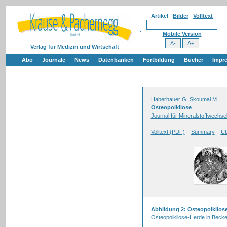
Artikel
Bilder
Volltext
Mobile Version
Verlag für Medizin und Wirtschaft
Abo
Journale
News
Datenbanken
Fortbildung
Bücher
Impr
Haberhauer G, Skoumal M
Osteopoikilose
Journal für Mineralstoffwechse
Volltext (PDF)
Summary
Üb
Abbildung 2: Osteopoikilos
Osteopoikilose-Herde in Beck