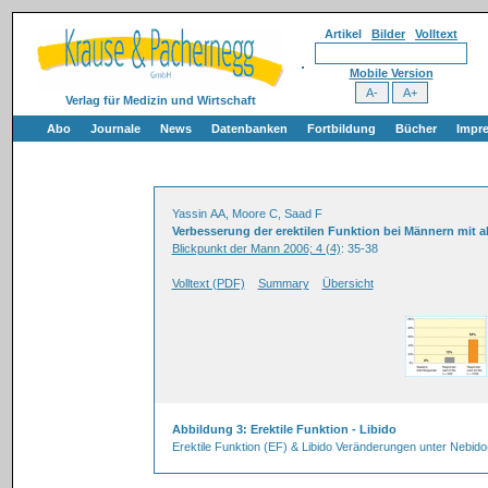
Artikel
Bilder
Volltext
Mobile Version
Verlag für Medizin und Wirtschaft
Abo
Journale
News
Datenbanken
Fortbildung
Bücher
Impr
Yassin AA, Moore C, Saad F
Verbesserung der erektilen Funktion bei Männern mit 
Blickpunkt der Mann 2006; 4 (4)
: 35-38
Volltext (PDF)
Summary
Übersicht
Abbildung 3: Erektile Funktion - Libido
Erektile Funktion (EF) & Libido Veränderungen unter Nebid