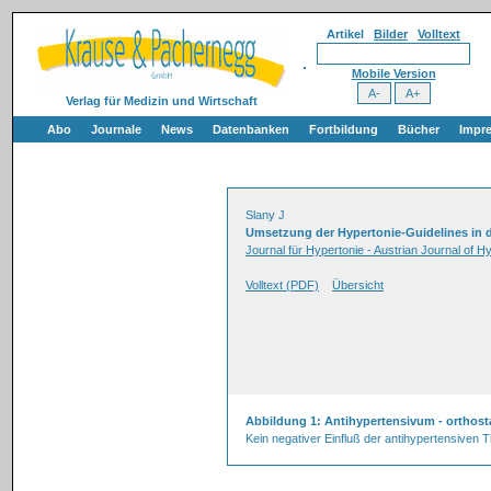
Artikel
Bilder
Volltext
Mobile Version
Verlag für Medizin und Wirtschaft
Abo
Journale
News
Datenbanken
Fortbildung
Bücher
Impr
Slany J
Umsetzung der Hypertonie-Guidelines in d
Journal für Hypertonie - Austrian Journal of H
Volltext (PDF)
Übersicht
Abbildung 1: Antihypertensivum - orthost
Kein negativer Einfluß der antihypertensiven T