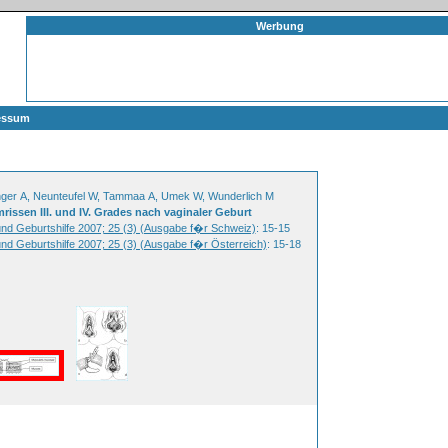
Werbung
essum
inger A, Neunteufel W, Tammaa A, Umek W, Wunderlich M
ssen III. und IV. Grades nach vaginaler Geburt
 und Geburtshilfe 2007; 25 (3) (Ausgabe f�r Schweiz)
: 15-15
und Geburtshilfe 2007; 25 (3) (Ausgabe f�r Österreich)
: 15-18