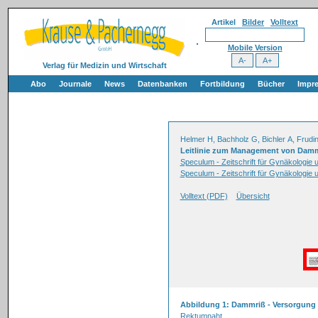
Artikel
Bilder
Volltext
Mobile Version
Verlag für Medizin und Wirtschaft
Abo
Journale
News
Datenbanken
Fortbildung
Bücher
Impr
Helmer H, Bachholz G, Bichler A, Frud
Leitlinie zum Management von Dammri
Speculum - Zeitschrift für Gynäkologie
Speculum - Zeitschrift für Gynäkologie 
Volltext (PDF)
Übersicht
Abbildung 1: Dammriß - Versorgung
Rektumnaht