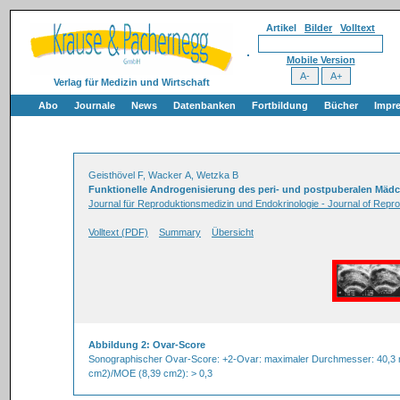
Artikel
Bilder
Volltext
Mobile Version
Verlag für Medizin und Wirtschaft
Abo
Journale
News
Datenbanken
Fortbildung
Bücher
Impr
Geisthövel F, Wacker A, Wetzka B
Funktionelle Androgenisierung des peri- und postpuberalen Mäd
Journal für Reproduktionsmedizin und Endokrinologie - Journal of Repr
Volltext (PDF)
Summary
Übersicht
Abbildung 2: Ovar-Score
Sonographischer Ovar-Score: +2-Ovar: maximaler Durchmesser: 40,3 m
cm2)/MOE (8,39 cm2): > 0,3