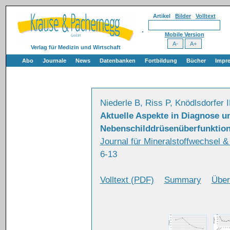
Artikel
Bilder
Volltext
Mobile Version
Verlag für Medizin und Wirtschaft
Abo
Journale
News
Datenbanken
Fortbildung
Bücher
Impr
Niederle B, Riss P, Knödlsdorfer
Aktuelle Aspekte in Diagnose u
Nebenschilddrüsenüberfunktio
Journal für Mineralstoffwechsel 
6-13
Volltext (PDF)
Summary
Über