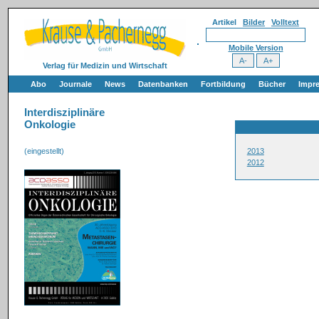
Artikel
Bilder
Volltext
Mobile Version
Verlag für Medizin und Wirtschaft
Abo
Journale
News
Datenbanken
Fortbildung
Bücher
Impr
Interdisziplinäre
Onkologie
(eingestellt)
2013
2012