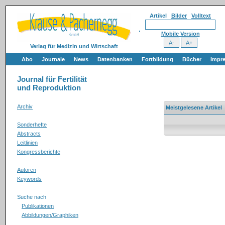
Artikel
Bilder
Volltext
Mobile Version
Verlag für Medizin und Wirtschaft
Abo
Journale
News
Datenbanken
Fortbildung
Bücher
Impr
Journal für Fertilität
und Reproduktion
Archiv
Meistgelesene Artikel
Sonderhefte
Abstracts
Leitlinien
Kongressberichte
Autoren
Keywords
Suche nach
Publikationen
Abbildungen/Graphiken