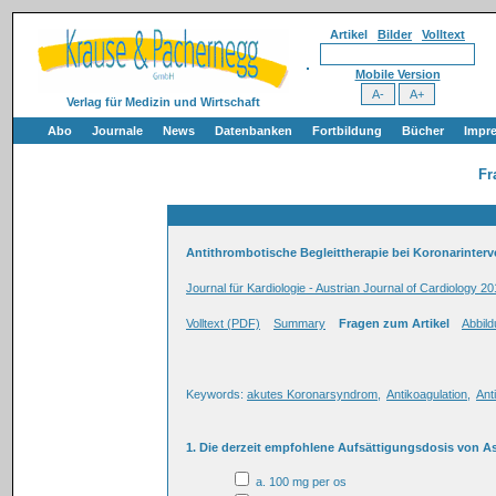
Artikel
Bilder
Volltext
Mobile Version
Verlag für Medizin und Wirtschaft
Abo
Journale
News
Datenbanken
Fortbildung
Bücher
Impr
Fr
Antithrombotische Begleittherapie bei Koronarinter
Journal für Kardiologie - Austrian Journal of Cardiology 20
Volltext (PDF)
Summary
Fragen zum Artikel
Abbil
Keywords:
akutes Koronarsyndrom
,
Antikoagulation
,
Ant
1. Die derzeit empfohlene Aufsättigungsdosis von As
a. 100 mg per os