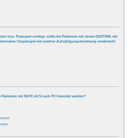
elor bzw. Prasugrel vorliegt, sollte bei Patienten mit einem (N)STEMI, der
 Alternative Clopidogrel mit welcher Aufsättigungsdosierung verabreicht
bei Patienten mit NSTE-ACS nach PCI beendet werden?
Hemmer
emmer