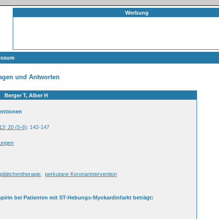
Werbung
essum
agen und Antworten
Berger T, Alber H
ventionen
13; 20 (5-6)
: 142-147
dungen
iplättchentherapie
,
perkutane Koronarintervention
pirin bei Patienten mit ST-Hebungs-Myokardinfarkt beträgt: