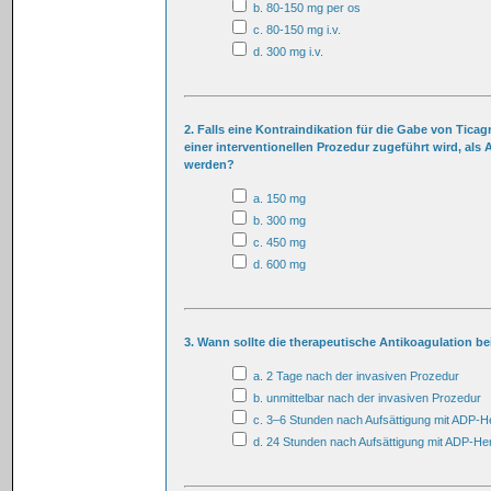
b. 80-150 mg per os
c. 80-150 mg i.v.
d. 300 mg i.v.
2. Falls eine Kontraindikation für die Gabe von Ticagr
einer interventionellen Prozedur zugeführt wird, als
werden?
a. 150 mg
b. 300 mg
c. 450 mg
d. 600 mg
3. Wann sollte die therapeutische Antikoagulation 
a. 2 Tage nach der invasiven Prozedur
b. unmittelbar nach der invasiven Prozedur
c. 3–6 Stunden nach Aufsättigung mit ADP-
d. 24 Stunden nach Aufsättigung mit ADP-H