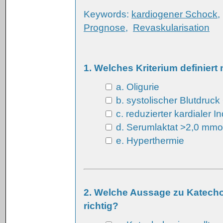
Keywords:
kardiogener Schock
Prognose
,
Revaskularisation
1. Welches Kriterium definier
a. Oligurie
b. systolischer Blutdruc
c. reduzierter kardialer I
d. Serumlaktat >2,0 mmol
e. Hyperthermie
2. Welche Aussage zu Katecho
richtig?