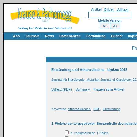
Artikel
Bilder
Volltext
Mobile Version
Verlag für Medizin und Wirtschaft
Abo
Journale
News
Datenbanken
Fortbildung
Bücher
Impr
Fr
Entzündung und Atherosklerose - Update 2015
Journal für Kardiologie - Austrian Journal of Cardiology 20
Volltext (PDF)
Summary
Fragen zum Artikel
Keywords:
Atherosklerose
,
CRP
,
Entzündung
1. Welche der angegebenen Bestandteile des adapti
a. regulatorische T-Zellen