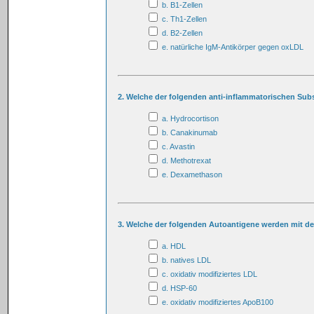
b. B1-Zellen
c. Th1-Zellen
d. B2-Zellen
e. natürliche IgM-Antikörper gegen oxLDL
2. Welche der folgenden anti-inflammatorischen Subs
a. Hydrocortison
b. Canakinumab
c. Avastin
d. Methotrexat
e. Dexamethason
3. Welche der folgenden Autoantigene werden mit d
a. HDL
b. natives LDL
c. oxidativ modifiziertes LDL
d. HSP-60
e. oxidativ modifiziertes ApoB100