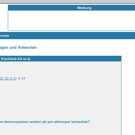
Werbung
essum
agen und Antworten
Krychtiuk KA et al.
15; 22 (1-2)
: 6-14
ven Immunsystems werden als pro-atherogen betrachtet?