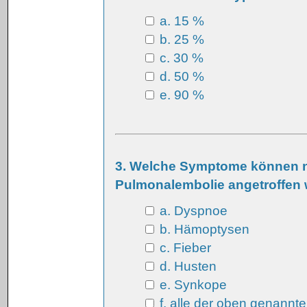
a. 15 %
b. 25 %
c. 30 %
d. 50 %
e. 90 %
3. Welche Symptome können n
Pulmonalembolie angetroffen
a. Dyspnoe
b. Hämoptysen
c. Fieber
d. Husten
e. Synkope
f. alle der oben genannt