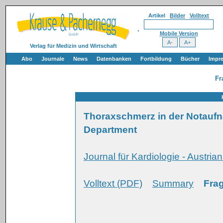
Artikel
Bilder
Volltext
Mobile Version
Verlag für Medizin und Wirtschaft
Abo
Journale
News
Datenbanken
Fortbildung
Bücher
Impr
Fr
Thoraxschmerz in der Notaufn
Department
Journal für Kardiologie - Austria
Volltext (PDF)
Summary
Frag