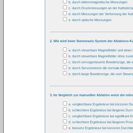
b. durch elektromagnetische Messungen
c. durch Druckmessungen an der Kathetersp
d. durch Messungen der Verformung der Kat
e. durch optische Messungen.
2. Wie wird beim Stereotaxis-System der Ablations-Ka
a. durch steuerbare Magnetfelder und einen
b. durch steuerbare Magnetfelder ohne zusä
c. durch servogesteuerte Bowdenzüge, die 
d. durch Servomotoren die normale Ablation
e. durch lange Bowdenzüge, die vom Steuerpu
3. Im Vergleich zur manuellen Ablation weist die rob
a. vergleichbare Ergebnisse bei kürzeren D
b. schlechtere Ergebnisse bei längeren Dur
c. vergleichbare Ergebnisse bei signifikant 
d. schlechtere Ergebnisse bei längeren Proz
e. bessere Ergebnisse bei kürzeren Durchle