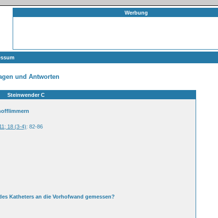
Werbung
essum
agen und Antworten
Steinwender C
hofflimmern
11; 18 (3-4)
: 82-86
 des Katheters an die Vorhofwand gemessen?