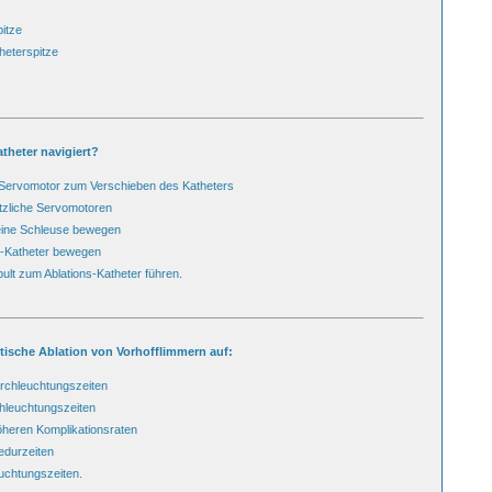
itze
heterspitze
theter navigiert?
 Servomotor zum Verschieben des Katheters
tzliche Servomotoren
eine Schleuse bewegen
s-Katheter bewegen
lt zum Ablations-Katheter führen.
otische Ablation von Vorhofflimmern auf:
urchleuchtungszeiten
chleuchtungszeiten
höheren Komplikationsraten
edurzeiten
uchtungszeiten.