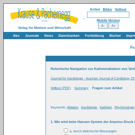
Artikel
Bilder
Volltext
Mobile Version
Verlag für Medizin und Wirtschaft
Abo
Journale
News
Datenbanken
Fortbildung
Bücher
Impr
Fr
Robotische Navigation zur Katheterablation von Vor
Journal für Kardiologie - Austrian Journal of Cardiology 20
Volltext (PDF)
Summary
Fragen zum Artikel
Keywords:
Ablation
,
Kardiologie
,
Katheter
,
Rhythmologie
1. Wie wird beim Hansen-System der Anpress-Druck
a. durch elektrische Messungen