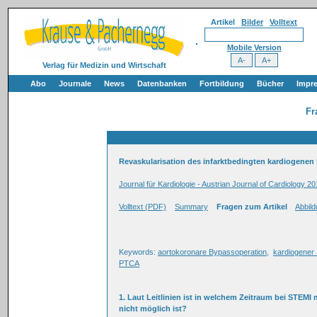
Artikel
Bilder
Volltext
Mobile Version
Verlag für Medizin und Wirtschaft
Abo
Journale
News
Datenbanken
Fortbildung
Bücher
Impr
Fr
Revaskularisation des infarktbedingten kardiogenen
Journal für Kardiologie - Austrian Journal of Cardiology 20
Volltext (PDF)
Summary
Fragen zum Artikel
Abbil
Keywords:
aortokoronare Bypassoperation
,
kardiogener
PTCA
1. Laut Leitlinien ist in welchem Zeitraum bei STEMI
nicht möglich ist?