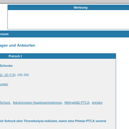
Werbung
essum
agen und Antworten
Pretsch I
 Schocks
11; 18 (7-8)
: 245-250
dungen
 Schock
,
linkskoronare Hauptstammstenose
,
Mehrgefäß-PTCA
,
primäre
 mit Schock eine Thrombolyse indiziert, wenn eine Primär-PTCA vorerst