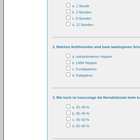
a. 1 Stunde
b. 3 Stunden
c. 6 Stunden
d. 12 Stunden
2. Welches Antithrombin wird beim kardiogenen Scho
a. unfraktioniertes Heparin
b. LMW-Heparin
c. Fondaparinux
d. Dabigatran
3. Wie hoch ist heutzutage die Mortalitätsrate beim
a. 25–30 %
b. 35–40 %
c. 45–50 %
d. 55–60 %