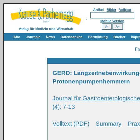
Artikel
Bilder
Volltext
Mobile Version
Verlag für Medizin und Wirtschaft
Abo
Journale
News
Datenbanken
Fortbildung
Bücher
Impr
Fr
GERD: Langzeitnebenwirkunge
Protonenpumpenhemmern
Journal für Gastroenterologisc
(4)
: 7-13
Volltext (PDF)
Summary
Prax