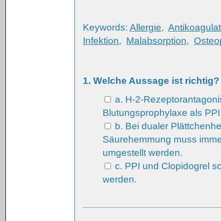
Keywords:
Allergie
,
Antikoagulat
Infektion
,
Malabsorption
,
Osteo
1. Welche Aussage ist richtig?
a. H-2-Rezeptorantagonist
Blutungsprophylaxe als PPI
b. Bei dualer Plättchen
Säurehemmung muss immer 
umgestellt werden.
c. PPI und Clopidogrel s
werden.