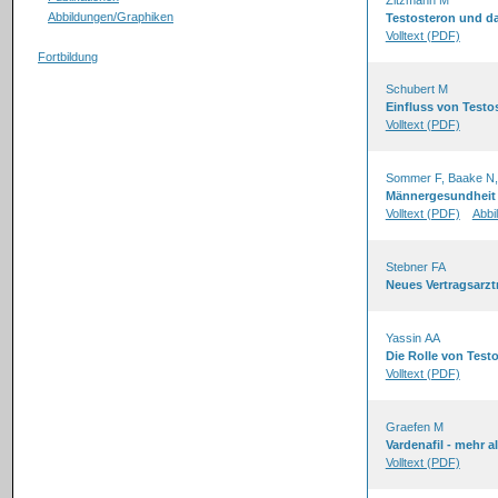
Zitzmann M
Abbildungen/Graphiken
Testosteron und d
Volltext (PDF)
Fortbildung
Schubert M
Einfluss von Test
Volltext (PDF)
Sommer F, Baake N
Männergesundheit
Volltext (PDF)
Abbi
Stebner FA
Neues Vertragsarzt
Yassin AA
Die Rolle von Testo
Volltext (PDF)
Graefen M
Vardenafil - mehr a
Volltext (PDF)