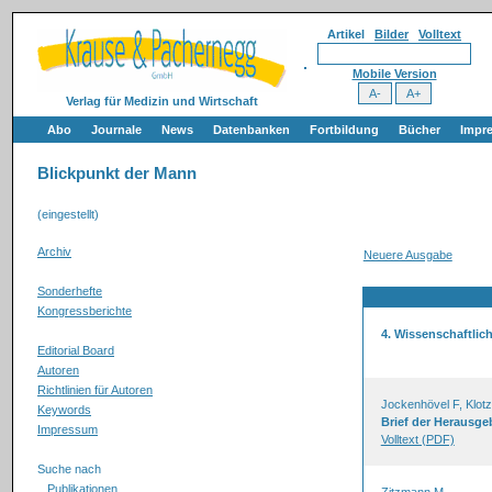
Artikel
Bilder
Volltext
Mobile Version
Verlag für Medizin und Wirtschaft
Abo
Journale
News
Datenbanken
Fortbildung
Bücher
Impr
Blickpunkt der Mann
(eingestellt)
Archiv
Neuere Ausgabe
Sonderhefte
Kongressberichte
4. Wissenschaftli
Editorial Board
Autoren
Richtlinien für Autoren
Jockenhövel F, Klotz
Keywords
Brief der Herausge
Impressum
Volltext (PDF)
Suche nach
Publikationen