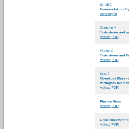
Schöfl C
Neuroendokrine Dy
Abbildungen
Zitzmann M
Testosteron und p
Volltext (PDF)
Wüster C
Testosteron und K
Volltext (PDF)
Klotz T
Überaktive Blase - 
Vortragszusammenf
Volltext (PDF)
Pharma-News
Volltext (PDF)
Gesellschaftsmitte
Volltext (PDF)