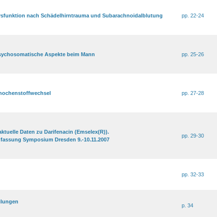
sfunktion nach Schädelhirntrauma und Subarachnoidalblutung
pp. 22-24
sychosomatische Aspekte beim Mann
pp. 25-26
nochenstoffwechsel
pp. 27-28
aktuelle Daten zu Darifenacin (Emselex(R)).
pp. 29-30
assung Symposium Dresden 9.-10.11.2007
pp. 32-33
ilungen
p. 34