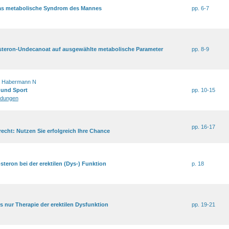
as metabolische Syndrom des Mannes
pp. 6-7
osteron-Undecanoat auf ausgewählte metabolische Parameter
pp. 8-9
, Habermann N
 und Sport
pp. 10-15
ldungen
pp. 16-17
recht: Nutzen Sie erfolgreich Ihre Chance
steron bei der erektilen (Dys-) Funktion
p. 18
ls nur Therapie der erektilen Dysfunktion
pp. 19-21