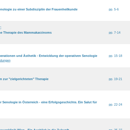
nologie zu einer Subdisziplin der Frauenheilkunde
pp. 5-6
C
he Therapie des Mammakarzinoms
pp. 7-14
erationen und Ästhetik - Entwicklung der operativen Senologie
pp. 15-18
ldungen
n zur "zielgerichteten" Therapie
pp. 19-21
 Senologie in Österreich - eine Erfolgsgeschichte. Ein Salut für
pp. 22-24