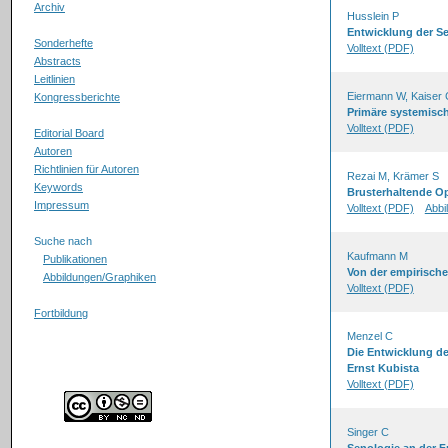
Archiv
Husslein P
Entwicklung der Se
Sonderhefte
Volltext (PDF)
Abstracts
Leitlinien
Eiermann W, Kaiser 
Kongressberichte
Primäre systemisc
Volltext (PDF)
Editorial Board
Autoren
Richtlinien für Autoren
Rezai M, Krämer S
Keywords
Brusterhaltende Op
Impressum
Volltext (PDF)
Abbi
Suche nach
Kaufmann M
Publikationen
Von der empirische
Abbildungen/Graphiken
Volltext (PDF)
Fortbildung
Menzel C
Die Entwicklung der
Ernst Kubista
Volltext (PDF)
Singer C