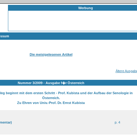
Werbung
essum
Die meistgelesenen Artikel
Ältere Ausgab
Nummer 3/2009 - Ausgabe f�r Österreich
eg beginnt mit dem ersten Schritt - Prof. Kubista und der Aufbau der Senologie in
Österreich.
Zu Ehren von Univ.-Prof. Dr. Ernst Kubista
mentar)
p. 4