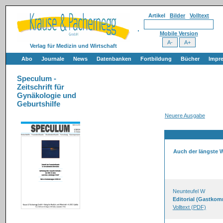
Artikel
Bilder
Volltext
Mobile Version
Verlag für Medizin und Wirtschaft
Abo
Journale
News
Datenbanken
Fortbildung
Bücher
Impr
Speculum -
Zeitschrift für
Gynäkologie und
Geburtshilfe
Neuere Ausgabe
Auch der längste W
Neunteufel W
Editorial (Gastkom
Volltext (PDF)