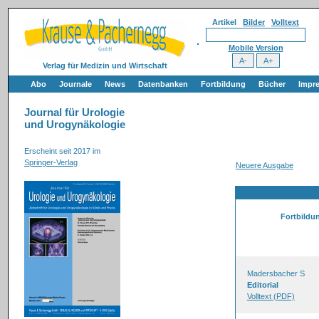
Artikel
Bilder
Volltext
Mobile Version
Verlag für Medizin und Wirtschaft
Abo
Journale
News
Datenbanken
Fortbildung
Bücher
Impr
Journal für Urologie
und Urogynäkologie
Erscheint seit 2017 im
Springer-Verlag
Neuere Ausgabe
Fortbildu
Madersbacher S
Editorial
Volltext (PDF)