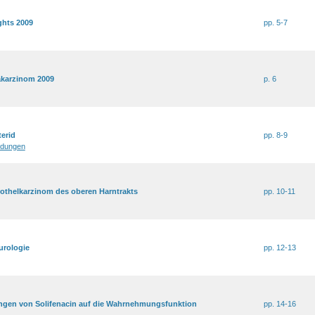
ghts 2009
pp. 5-7
akarzinom 2009
p. 6
terid
pp. 8-9
ldungen
rothelkarzinom des oberen Harntrakts
pp. 10-11
urologie
pp. 12-13
gen von Solifenacin auf die Wahrnehmungsfunktion
pp. 14-16