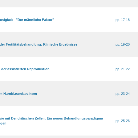
osigkeit - "Der männliche Faktor"
pp. 17-18
 der Fertilitätsbehandlung: Klinische Ergebnisse
pp. 19-20
 der assistierten Reproduktion
pp. 21-22
im Harnblasenkarzinom
pp. 23-24
e mit Dendritischen Zellen: Ein neues Behandlungsparadigma
pp. 25-26
ngen