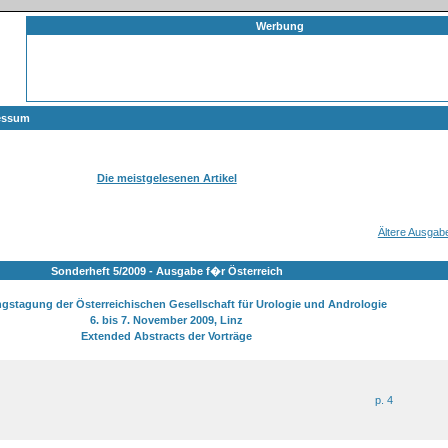
Werbung
essum
Die meistgelesenen Artikel
Ältere Ausgab
Sonderheft 5/2009 - Ausgabe f�r Österreich
ngstagung der Österreichischen Gesellschaft für Urologie und Andrologie
6. bis 7. November 2009, Linz
Extended Abstracts der Vorträge
p. 4