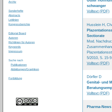
Guter Hoffnun
Archiv
schwanger
Volltext (PDF)
Sonderhefte
Abstracts
Leitlinien
Husslein H, Ch
Kongressberichte
Plazentation
Editorial Board
Sectiorate
Autoren
Mod. Nachdruck
Richtlinien für Autoren
Zusammenhang 
Keywords
Impressum
Plazentationss
5/2010, S. 15-9
Suche nach
Volltext (PDF)
Publikationen
Abbildungen/Graphiken
Dörfler D
Fortbildung
Genital- und 
Beratungsemp
Volltext (PDF)
Pharma-News 