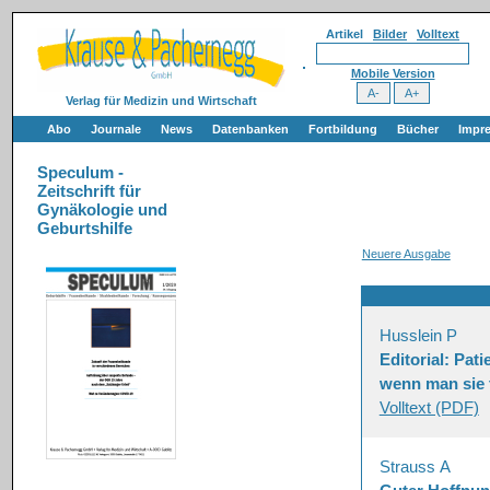
Artikel
Bilder
Volltext
Mobile Version
Verlag für Medizin und Wirtschaft
Abo
Journale
News
Datenbanken
Fortbildung
Bücher
Impr
Speculum -
Zeitschrift für
Gynäkologie und
Geburtshilfe
Neuere Ausgabe
Husslein P
Editorial: Pat
wenn man sie 
Volltext (PDF)
Strauss A