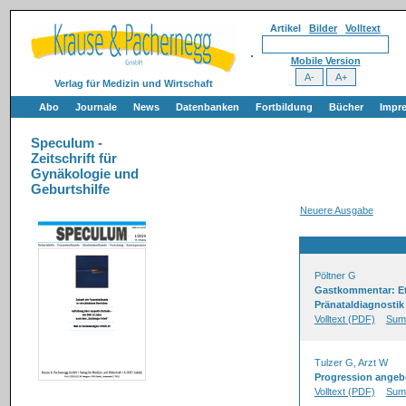
Artikel
Bilder
Volltext
Mobile Version
Verlag für Medizin und Wirtschaft
Abo
Journale
News
Datenbanken
Fortbildung
Bücher
Impr
Speculum -
Zeitschrift für
Gynäkologie und
Geburtshilfe
Neuere Ausgabe
Pöltner G
Gastkommentar: Eth
Pränataldiagnostik
Volltext (PDF)
Sum
Tulzer G, Arzt W
Progression angebo
Volltext (PDF)
Sum