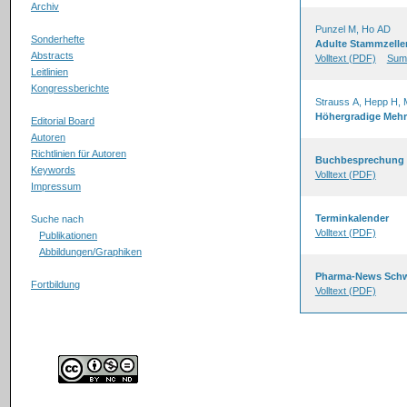
Archiv
Punzel M, Ho AD
Sonderhefte
Adulte Stammzellen
Abstracts
Volltext (PDF)
Sum
Leitlinien
Kongressberichte
Strauss A, Hepp H, M
Höhergradige Mehr
Editorial Board
Autoren
Richtlinien für Autoren
Buchbesprechung
Keywords
Volltext (PDF)
Impressum
Terminkalender
Suche nach
Volltext (PDF)
Publikationen
Abbildungen/Graphiken
Pharma-News Schw
Fortbildung
Volltext (PDF)