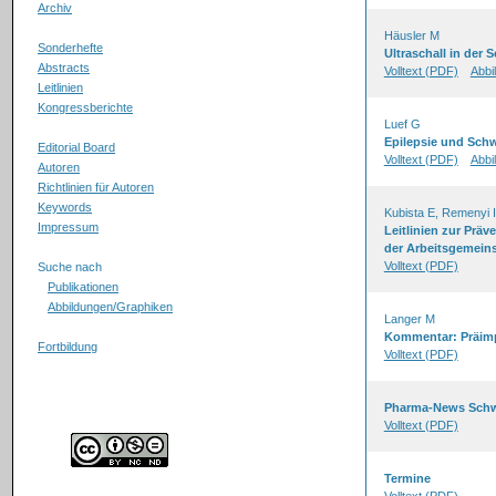
Archiv
Häusler M
Sonderhefte
Ultraschall in der 
Abstracts
Volltext (PDF)
Abbi
Leitlinien
Kongressberichte
Luef G
Epilepsie und Sch
Editorial Board
Volltext (PDF)
Abbi
Autoren
Richtlinien für Autoren
Keywords
Kubista E, Remenyi 
Impressum
Leitlinien zur Pr
der Arbeitsgemein
Volltext (PDF)
Suche nach
Publikationen
Abbildungen/Graphiken
Langer M
Kommentar: Präimp
Fortbildung
Volltext (PDF)
Pharma-News Schw
Volltext (PDF)
Termine