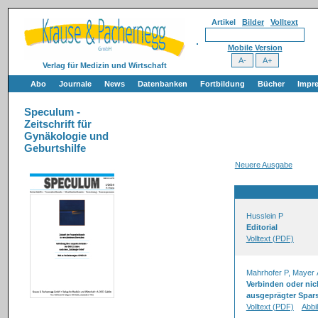
Artikel
Bilder
Volltext
Mobile Version
Verlag für Medizin und Wirtschaft
Abo
Journale
News
Datenbanken
Fortbildung
Bücher
Impr
Speculum -
Zeitschrift für
Gynäkologie und
Geburtshilfe
Neuere Ausgabe
Husslein P
Editorial
Volltext (PDF)
Mahrhofer P, Mayer 
Verbinden oder ni
ausgeprägter Spar
Volltext (PDF)
Abbi